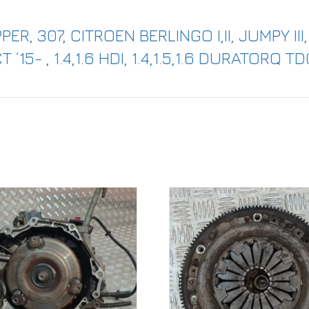
PER, 307, CITROEN BERLINGO I,II, JUMPY I
5- , 1.4,1.6 HDI, 1.4,1.5,1.6 DURATORQ TDC