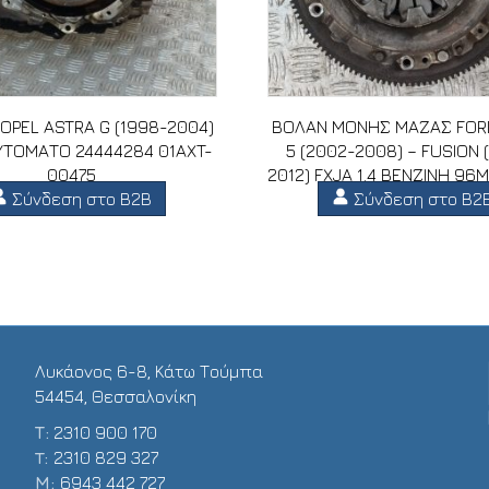
OPEL ASTRA G (1998-2004)
ΒΟΛΑΝ ΜΟΝΗΣ ΜΑΖΑΣ FORD
ΥΤΟΜΑΤΟ 24444284 01AXT-
5 (2002-2008) – FUSION 
00475
2012) FXJA 1.4 ΒΕΝΖΙΝΗ 96
Σύνδεση στο B2B
Σύνδεση στο B2
AH
Λυκάονος 6-8, Κάτω Τούμπα
54454, Θεσσαλονίκη
Τ:
2310 900 170
T:
2310 829 327
Μ:
6943 442 727