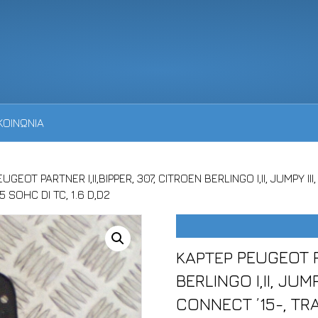
ΚΟΙΝΩΝΙΑ
UGEOT PARTNER I,II,BIPPER, 307, CITROEN BERLINGO I,II, JUMPY 
.5 SOHC DI TC, 1.6 D,D2
ΚΑΡΤΕΡ PEUGEOT PA
BERLINGO I,II, JU
CONNECT ’15-, TRAN