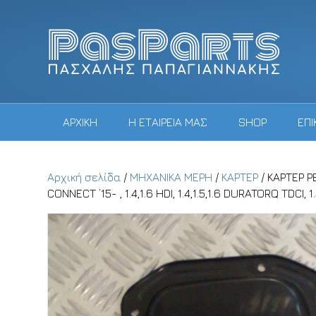
ΑΡΧΙΚΗ
Η ΕΤΑΙΡΕΙΑ ΜΑΣ
SHOP
ΕΠΙ
Αρχική σελίδα
/
ΜΗΧΑΝΙΚΑ ΜΕΡΗ
/
ΚΑΡΤΕΡ
/ ΚΑΡΤΕΡ PE
CONNECT ’15- , 1.4,1.6 HDI, 1.4,1.5,1.6 DURATORQ TDCI, 1