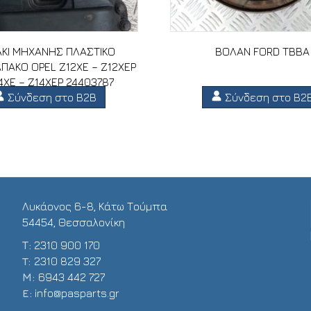
ΚΙ ΜΗΧΑΝΗΣ ΠΛΑΣΤΙΚΟ
ΒΟΛΑΝ FORD TBBA
ΠΑΚΟ OPEL Z12XE – Z12XEP
4XE – Z14XEP 24403787
Σύνδεση στο B2B
Σύνδεση στο B2
Λυκάονος 6-8, Κάτω Τούμπα
54454, Θεσσαλονίκη
Τ:
2310 900 170
T:
2310 829 327
Μ:
6943 442 727
E:
info@pasparts.gr