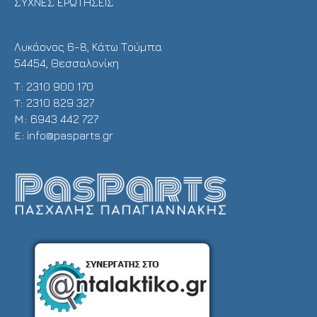
ΣΥΧΝΕΣ ΕΡΩΤΗΣΕΙΣ
Λυκάονος 6-8, Κάτω Τούμπα
54454, Θεσσαλονίκη
Τ:
2310 900 170
T:
2310 829 327
Μ:
6943 442 727
E:
info@pasparts.gr