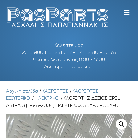
M
e
n
u
Καλέστε μας
2310 900 170 | 2310 829 327 | 2310 900178
Ωράριο λειτουργίας 8:30 - 17:00
(Δευτέρα - Παρασκευή)
Αρχική σελίδα
/
ΚΑΘΡΕΦΤΕΣ
/
ΚΑΘΡΕΦΤΕΣ
ΕΞΩΤΕΡΙΚΟΙ
/
ΗΛΕΚΤΡΙΚΟΙ
/ ΚΑΘΡΕΦΤΗΣ ΔΕΞΙΟΣ OPEL
ASTRA G (1998-2004) ΗΛΕΚΤΡΙΚΟΣ 3ΘΥΡΟ – 5ΘΥΡΟ