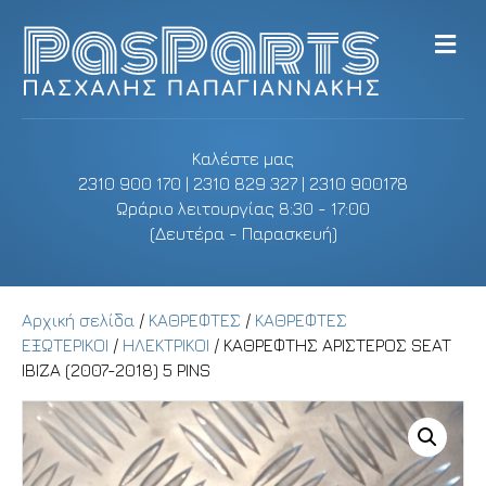
M
e
n
u
Καλέστε μας
2310 900 170 | 2310 829 327 | 2310 900178
Ωράριο λειτουργίας 8:30 - 17:00
(Δευτέρα - Παρασκευή)
Αρχική σελίδα
/
ΚΑΘΡΕΦΤΕΣ
/
ΚΑΘΡΕΦΤΕΣ
ΕΞΩΤΕΡΙΚΟΙ
/
ΗΛΕΚΤΡΙΚΟΙ
/ ΚΑΘΡΕΦΤΗΣ ΑΡΙΣΤΕΡΟΣ SEAT
IBIZA (2007-2018) 5 PINS