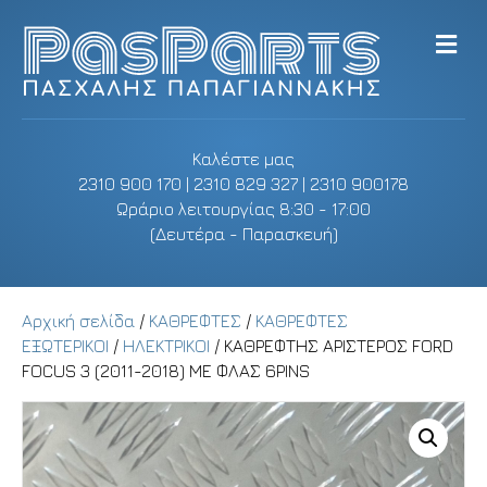
M
e
n
u
Καλέστε μας
2310 900 170 | 2310 829 327 | 2310 900178
Ωράριο λειτουργίας 8:30 - 17:00
(Δευτέρα - Παρασκευή)
Αρχική σελίδα
/
ΚΑΘΡΕΦΤΕΣ
/
ΚΑΘΡΕΦΤΕΣ
ΕΞΩΤΕΡΙΚΟΙ
/
ΗΛΕΚΤΡΙΚΟΙ
/ ΚΑΘΡΕΦΤΗΣ ΑΡΙΣΤΕΡΟΣ FORD
FOCUS 3 (2011-2018) ΜΕ ΦΛΑΣ 6PINS