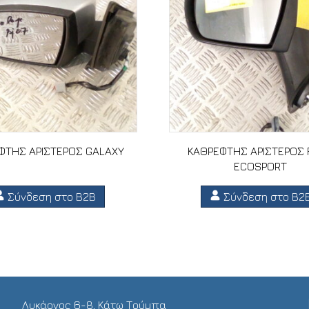
ΦΤΗΣ ΑΡΙΣΤΕΡΟΣ GALAXY
ΚΑΘΡΕΦΤΗΣ ΑΡΙΣΤΕΡΟΣ
ECOSPORT
Σύνδεση στο B2B
Σύνδεση στο B2
Λυκάονος 6-8, Κάτω Τούμπα