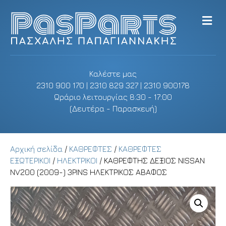
M
e
n
u
Καλέστε μας
2310 900 170 | 2310 829 327 | 2310 900178
Ωράριο λειτουργίας 8:30 - 17:00
(Δευτέρα - Παρασκευή)
Αρχική σελίδα
/
ΚΑΘΡΕΦΤΕΣ
/
ΚΑΘΡΕΦΤΕΣ
ΕΞΩΤΕΡΙΚΟΙ
/
ΗΛΕΚΤΡΙΚΟΙ
/ ΚΑΘΡΕΦΤΗΣ ΔΕΞΙΟΣ NISSAN
NV200 (2009-) 3PINS ΗΛΕΚΤΡΙΚΟΣ ΑΒΑΦΟΣ