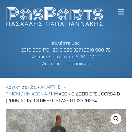
M
e
n
u
Καλέστε μας
2310 900 170 | 2310 829 327 | 2310 900178
Ωράριο λειτουργίας 8:30 - 17:00
(Δευτέρα - Παρασκευή)
Αρχική σελίδα
/
ΑΝΑΡΤΗΣΗ-
ΤΙΜΟΝΙ
/
ΗΜΙΑΞΟΝΙΑ
/ ΗΜΙΑΞΟΝΙΟ ΔΕΞΙΟ OPEL CORSA D
(2006-2015) 1.3 DIESEL 5ΤΑΧΥΤΟ 13320254