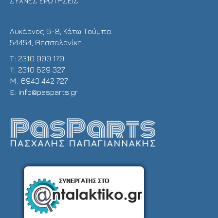
ΣΥΧΝΕΣ ΕΡΩΤΗΣΕΙΣ
Λυκάονος 6-8, Κάτω Τούμπα
54454, Θεσσαλονίκη
Τ:
2310 900 170
T:
2310 829 327
Μ:
6943 442 727
E:
info@pasparts.gr