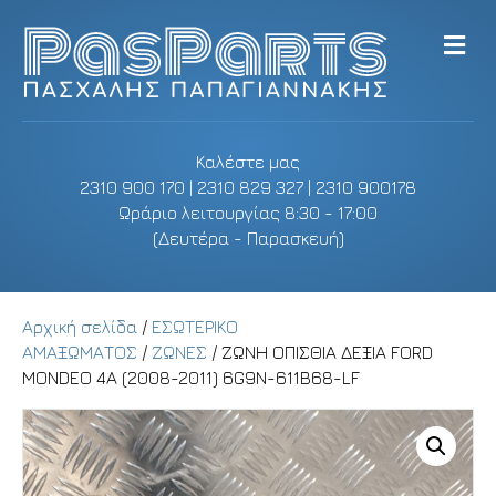
M
e
n
u
Καλέστε μας
2310 900 170 | 2310 829 327 | 2310 900178
Ωράριο λειτουργίας 8:30 - 17:00
(Δευτέρα - Παρασκευή)
Αρχική σελίδα
/
ΕΣΩΤΕΡΙΚΟ
ΑΜΑΞΩΜΑΤΟΣ
/
ΖΩΝΕΣ
/ ΖΩΝΗ ΟΠΙΣΘΙΑ ΔΕΞΙΑ FORD
MONDEO 4A (2008-2011) 6G9N-611B68-LF