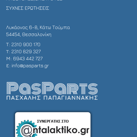
ΣΥΧΝΕΣ ΕΡΩΤΗΣΕΙΣ
Λυκάονος 6-8, Κάτω Τούμπα
54454, Θεσσαλονίκη
Τ:
2310 900 170
T:
2310 829 327
Μ:
6943 442 727
E:
info@pasparts.gr