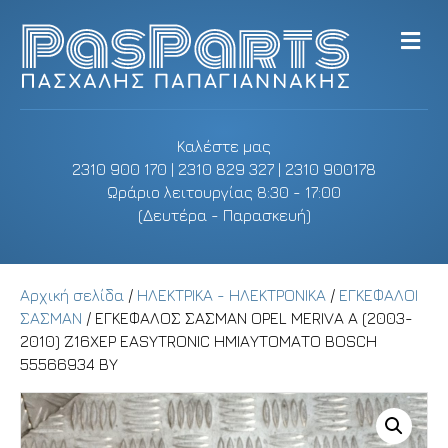
M
e
n
u
Καλέστε μας
2310 900 170 | 2310 829 327 | 2310 900178
Ωράριο λειτουργίας 8:30 - 17:00
(Δευτέρα - Παρασκευή)
Αρχική σελίδα
/
ΗΛΕΚΤΡΙΚΑ - ΗΛΕΚΤΡΟΝΙΚΑ
/
ΕΓΚΕΦΑΛΟΙ
ΣΑΣΜΑΝ
/ ΕΓΚΕΦΑΛΟΣ ΣΑΣΜΑΝ OPEL MERIVA A (2003-
2010) Z16XEP EASYTRONIC ΗΜΙΑΥΤΟΜΑΤΟ BOSCH
55566934 BY