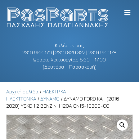
M
e
n
u
Καλέστε μας
2310 900 170 | 2310 829 327 | 2310 900178
Ωράριο λειτουργίας 8:30 - 17:00
(Δευτέρα - Παρασκευή)
Αρχική σελίδα
/
ΗΛΕΚΤΡΙΚΑ -
ΗΛΕΚΤΡΟΝΙΚΑ
/
ΔΥΝΑΜΟ
/ ΔΥΝΑΜΟ FORD KA+ (2016-
2020) YSKD 1.2 ΒΕΝΖΙΝΗ 120A CN15-10300-CC