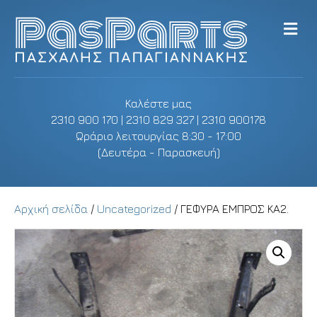
M
e
n
u
Καλέστε μας
2310 900 170 | 2310 829 327 | 2310 900178
Ωράριο λειτουργίας 8:30 - 17:00
(Δευτέρα - Παρασκευή)
Αρχική σελίδα
/
Uncategorized
/ ΓΕΦΥΡΑ ΕΜΠΡΟΣ KA2.