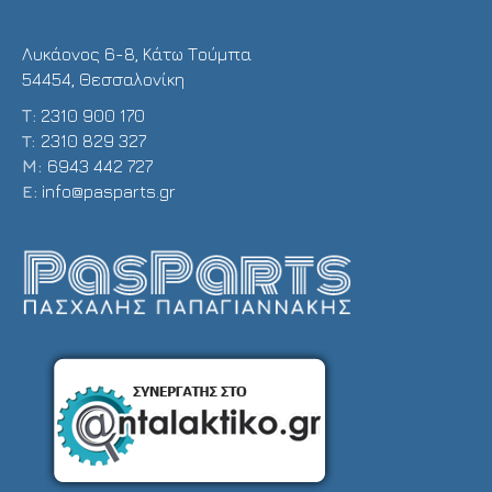
Λυκάονος 6-8, Κάτω Τούμπα
54454, Θεσσαλονίκη
Τ:
2310 900 170
T:
2310 829 327
Μ:
6943 442 727
E:
info@pasparts.gr