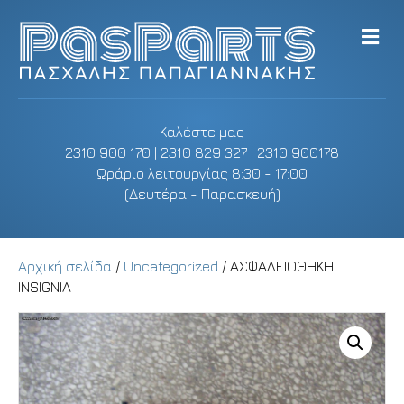
M
e
n
u
Καλέστε μας
2310 900 170 | 2310 829 327 | 2310 900178
Ωράριο λειτουργίας 8:30 - 17:00
(Δευτέρα - Παρασκευή)
Αρχική σελίδα
/
Uncategorized
/ ΑΣΦΑΛΕΙΟΘΗΚΗ
INSIGNIA