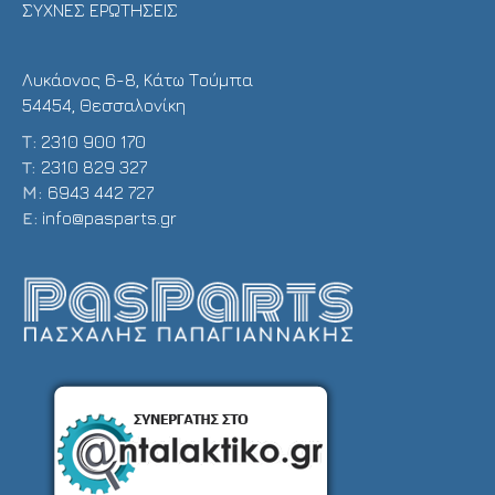
ΣΥΧΝΕΣ ΕΡΩΤΗΣΕΙΣ
Λυκάονος 6-8, Κάτω Τούμπα
54454, Θεσσαλονίκη
Τ:
2310 900 170
T:
2310 829 327
Μ:
6943 442 727
E:
info@pasparts.gr