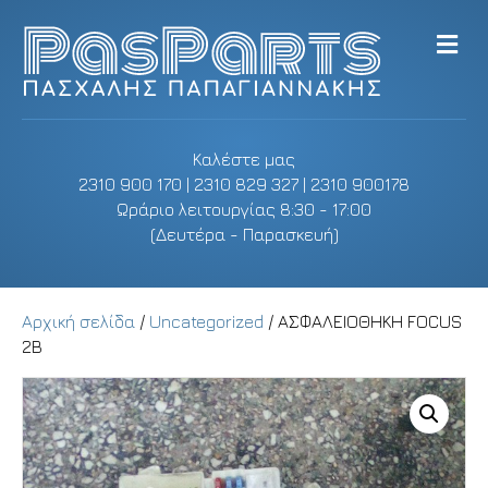
M
e
n
u
Καλέστε μας
2310 900 170 | 2310 829 327 | 2310 900178
Ωράριο λειτουργίας 8:30 - 17:00
(Δευτέρα - Παρασκευή)
Αρχική σελίδα
/
Uncategorized
/ ΑΣΦΑΛΕΙΟΘΗΚΗ FOCUS
2B