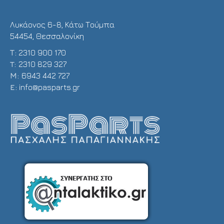
Λυκάονος 6-8, Κάτω Τούμπα
54454, Θεσσαλονίκη
Τ:
2310 900 170
T:
2310 829 327
Μ:
6943 442 727
E:
info@pasparts.gr