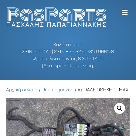
M
e
n
u
Καλέστε μας
2310 900 170 | 2310 829 327 | 2310 900178
Ωράριο λειτουργίας 8:30 - 17:00
(Δευτέρα - Παρασκευή)
Αρχική σελίδα
/
Uncategorized
/ ΑΣΦΑΛΕΙΟΘΗΚΗ C-MAX