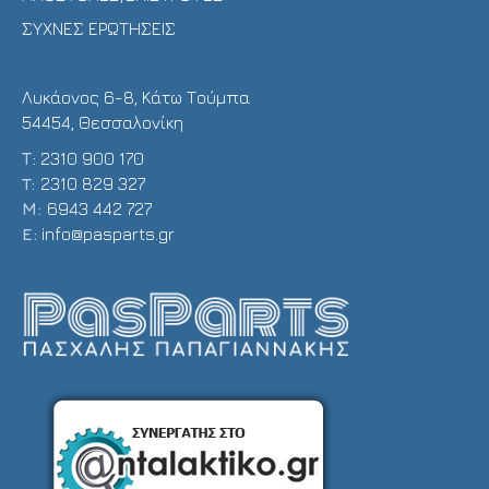
ΣΥΧΝΕΣ ΕΡΩΤΗΣΕΙΣ
Λυκάονος 6-8, Κάτω Τούμπα
54454, Θεσσαλονίκη
Τ:
2310 900 170
T:
2310 829 327
Μ:
6943 442 727
E:
info@pasparts.gr