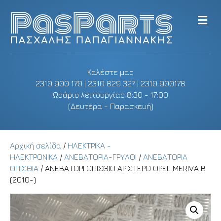
M
e
n
u
Καλέστε μας
2310 900 170 | 2310 829 327 | 2310 900178
Ωράριο λειτουργίας 8:30 - 17:00
(Δευτέρα - Παρασκευή)
Αρχική σελίδα
/
ΗΛΕΚΤΡΙΚΑ -
ΗΛΕΚΤΡΟΝΙΚΑ
/
ΑΝΕΒΑΤΟΡΙΑ-ΓΡΥΛΟΙ
/
ΑΝΕΒΑΤΟΡΙΑ
ΟΠΙΣΘΙΑ
/ ΑΝΕΒΑΤΟΡΙ ΟΠΙΣΘΙΟ ΑΡΙΣΤΕΡΟ OPEL MERIVA B
(2010-)