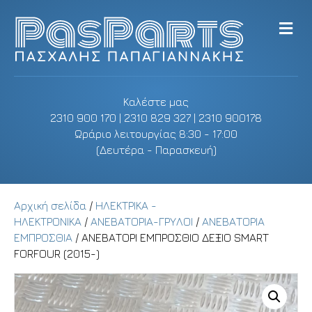
M
e
n
u
Καλέστε μας
2310 900 170 | 2310 829 327 | 2310 900178
Ωράριο λειτουργίας 8:30 - 17:00
(Δευτέρα - Παρασκευή)
Αρχική σελίδα
/
ΗΛΕΚΤΡΙΚΑ -
ΗΛΕΚΤΡΟΝΙΚΑ
/
ΑΝΕΒΑΤΟΡΙΑ-ΓΡΥΛΟΙ
/
ΑΝΕΒΑΤΟΡΙΑ
ΕΜΠΡΟΣΘΙΑ
/ ΑΝΕΒΑΤΟΡΙ ΕΜΠΡΟΣΘΙΟ ΔΕΞΙΟ SMART
FORFOUR (2015-)