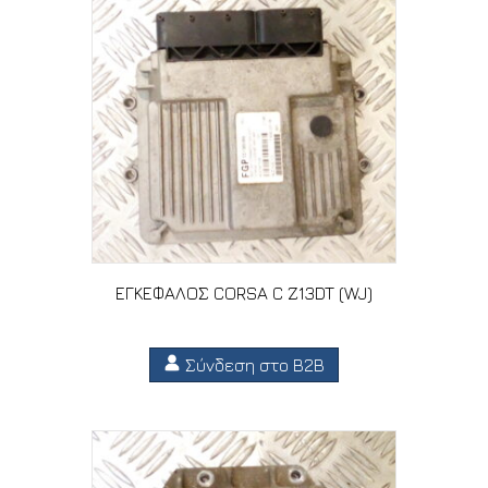
ΕΓΚΕΦΑΛΟΣ CORSA C Z13DT (WJ)
Σύνδεση στο B2B