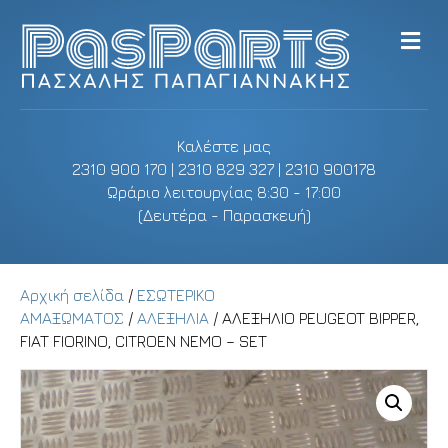
M
e
n
u
Καλέστε μας
2310 900 170 | 2310 829 327 | 2310 900178
Ωράριο λειτουργίας 8:30 - 17:00
(Δευτέρα - Παρασκευή)
Αρχική σελίδα
/
ΕΣΩΤΕΡΙΚΟ
ΑΜΑΞΩΜΑΤΟΣ
/
ΑΛΕΞΗΛΙΑ
/ ΑΛΕΞΗΛΙΟ PEUGEOT BIPPER,
FIAT FIORINO, CITROEN NEMO – SET