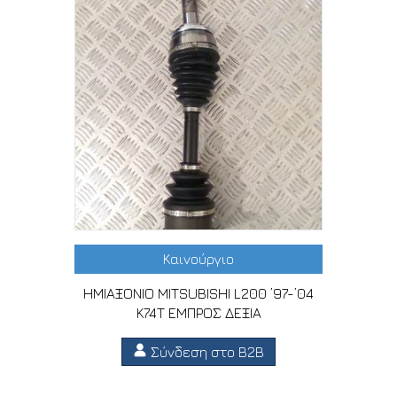
Καινούργιο
ΗΜΙΑΞΟΝΙΟ MITSUBISHI L200 ’97-’04
K74T ΕΜΠΡΟΣ ΔΕΞΙΑ
Σύνδεση στο B2B