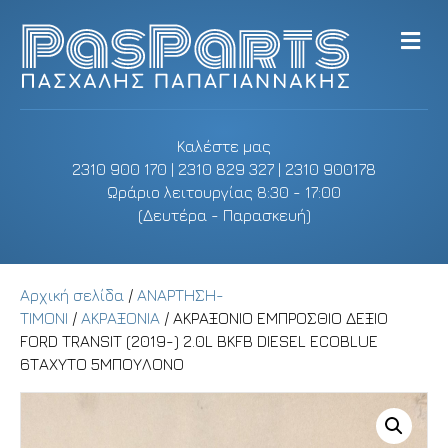
M
e
n
u
Καλέστε μας
2310 900 170 | 2310 829 327 | 2310 900178
Ωράριο λειτουργίας 8:30 - 17:00
(Δευτέρα - Παρασκευή)
Αρχική σελίδα
/
ΑΝΑΡΤΗΣΗ-
ΤΙΜΟΝΙ
/
ΑΚΡΑΞΟΝΙΑ
/ ΑΚΡΑΞΟΝΙΟ ΕΜΠΡΟΣΘΙΟ ΔΕΞΙΟ
FORD TRANSIT (2019-) 2.0L BKFB DIESEL ECOBLUE
6ΤΑΧΥΤΟ 5ΜΠΟΥΛΟΝΟ