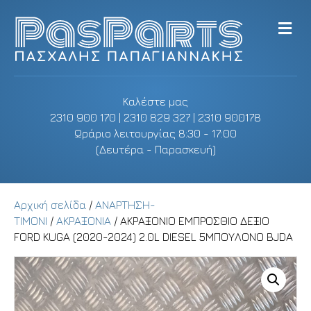
M
e
n
u
Καλέστε μας
2310 900 170 | 2310 829 327 | 2310 900178
Ωράριο λειτουργίας 8:30 - 17:00
(Δευτέρα - Παρασκευή)
Αρχική σελίδα
/
ΑΝΑΡΤΗΣΗ-
ΤΙΜΟΝΙ
/
ΑΚΡΑΞΟΝΙΑ
/ ΑΚΡΑΞΟΝΙΟ ΕΜΠΡΟΣΘΙΟ ΔΕΞΙΟ
FORD KUGA (2020-2024) 2.0L DIESEL 5ΜΠΟΥΛΟΝΟ BJDA