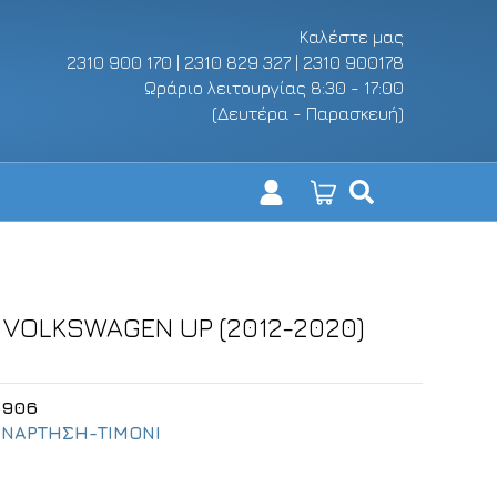
Καλέστε μας
2310 900 170 | 2310 829 327 | 2310 900178
Ωράριο λειτουργίας 8:30 - 17:00
(Δευτέρα - Παρασκευή)
 VOLKSWAGEN UP (2012-2020)
6906
ΑΝΑΡΤΗΣΗ-ΤΙΜΟΝΙ