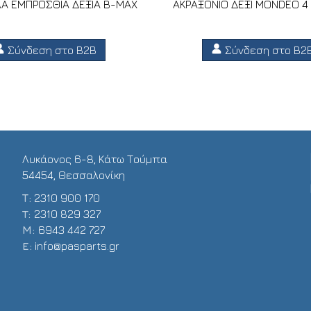
Α ΕΜΠΡΟΣΘΙΑ ΔΕΞΙΑ B-MAX
ΑΚΡΑΞΟΝΙΟ ΔΕΞΙ MONDEO 4
Σύνδεση στο B2B
Σύνδεση στο B2
Λυκάονος 6-8, Κάτω Τούμπα
54454, Θεσσαλονίκη
Τ:
2310 900 170
T:
2310 829 327
Μ:
6943 442 727
E:
info@pasparts.gr