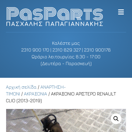
M
e
n
u
Καλέστε μας
2310 900 170 | 2310 829 327 | 2310 900178
Ωράριο λειτουργίας 8:30 - 17:00
(Δευτέρα - Παρασκευή)
Αρχική σελίδα
/
ΑΝΑΡΤΗΣΗ-
ΤΙΜΟΝΙ
/
ΑΚΡΑΞΟΝΙΑ
/ ΑΚΡΑΞΟΝΙΟ ΑΡΙΣΤΕΡΟ RENAULT
CLIO (2013-2019)