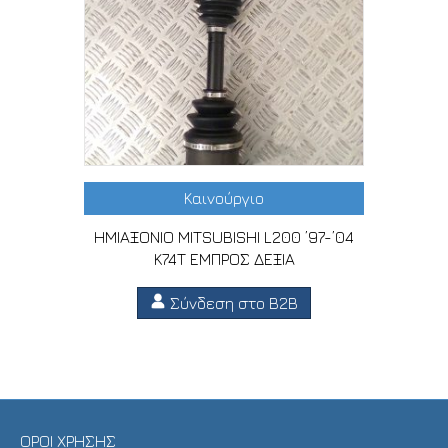
Καινούργιο
ΗΜΙΑΞΟΝΙΟ MITSUBISHI L200 ’97-’04
K74T ΕΜΠΡΟΣ ΔΕΞΙΑ
Σύνδεση στο B2B
ΟΡΟΙ ΧΡΗΣΗΣ