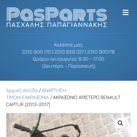
M
e
n
u
Καλέστε μας
2310 900 170 | 2310 829 327 | 2310 900178
Ωράριο λειτουργίας 8:30 - 17:00
(Δευτέρα - Παρασκευή)
Αρχική σελίδα
/
ΑΝΑΡΤΗΣΗ-
ΤΙΜΟΝΙ
/
ΑΚΡΑΞΟΝΙΑ
/ ΑΚΡΑΞΟΝΙΟ ΑΡΙΣΤΕΡΟ RENAULT
CAPTUR (2013-2017)