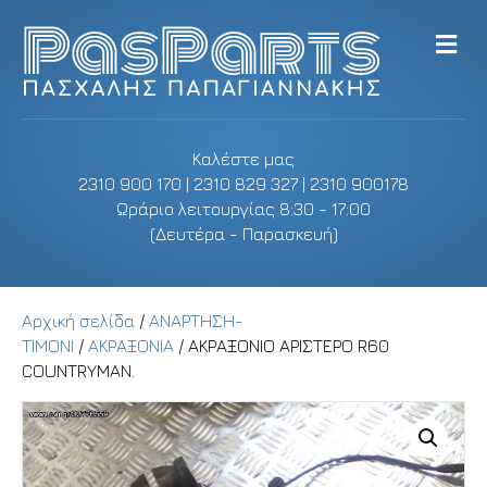
M
e
n
u
Καλέστε μας
2310 900 170 | 2310 829 327 | 2310 900178
Ωράριο λειτουργίας 8:30 - 17:00
(Δευτέρα - Παρασκευή)
Αρχική σελίδα
/
ΑΝΑΡΤΗΣΗ-
ΤΙΜΟΝΙ
/
ΑΚΡΑΞΟΝΙΑ
/ ΑΚΡΑΞΟΝΙΟ ΑΡΙΣΤΕΡΟ R60
COUNTRYMAN.