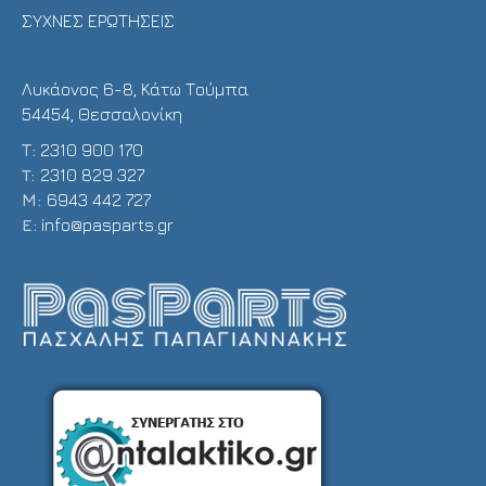
ΣΥΧΝΕΣ ΕΡΩΤΗΣΕΙΣ
Λυκάονος 6-8, Κάτω Τούμπα
54454, Θεσσαλονίκη
Τ:
2310 900 170
T:
2310 829 327
Μ:
6943 442 727
E:
info@pasparts.gr