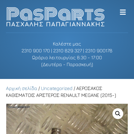
M
e
n
u
Καλέστε μας
2310 900 170 | 2310 829 327 | 2310 900178
Ωράριο λειτουργίας 8:30 - 17:00
(Δευτέρα - Παρασκευή)
Αρχική σελίδα
/
Uncategorized
/ ΑΕΡΟΣΑΚΟΣ
ΚΑΘΙΣΜΑΤΟΙΣ ΑΡΙΣΤΕΡΟΣ RENAULT MEGANE (2015-)