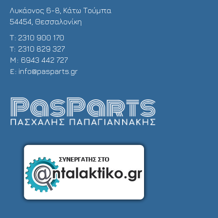
Λυκάονος 6-8, Κάτω Τούμπα
54454, Θεσσαλονίκη
Τ:
2310 900 170
T:
2310 829 327
Μ:
6943 442 727
E:
info@pasparts.gr