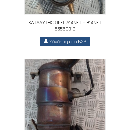
ΚΑΤΑΛΥΤΗΣ OPEL A14NET – B14NET
55569313
Σύνδεση στο B2B