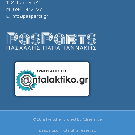
T:
2310 829 327
Μ:
6943 442 727
E:
info@pasparts.gr
© 2019 | Another project by
Adrenalize
pasparts.gr | All rights reserved