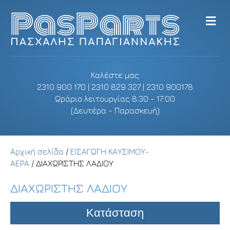
M
e
n
u
Καλέστε μας
2310 900 170 | 2310 829 327 | 2310 900178
Ωράριο λειτουργίας 8:30 - 17:00
(Δευτέρα - Παρασκευή)
Αρχική σελίδα
/
ΕΙΣΑΓΩΓΗ ΚΑΥΣΙΜΟΥ-
ΑΕΡΑ
/ ΔΙΑΧΩΡΙΣΤΗΣ ΛΑΔΙΟΥ
ΔΙΑΧΩΡΙΣΤΗΣ ΛΑΔΙΟΥ
Κατάσταση