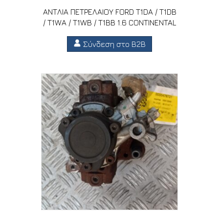
ΑΝΤΛΙΑ ΠΕΤΡΕΛΑΙΟΥ FORD T1DA / T1DB
/ T1WA / T1WB / T1BB 1.6 CONTINENTAL
Σύνδεση στο B2B