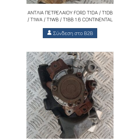
ΑΝΤΛΙΑ ΠΕΤΡΕΛΑΙΟΥ FORD T1DA / T1DB
/ T1WA / T1WB / T1BB 1.6 CONTINENTAL
Σύνδεση στο B2B