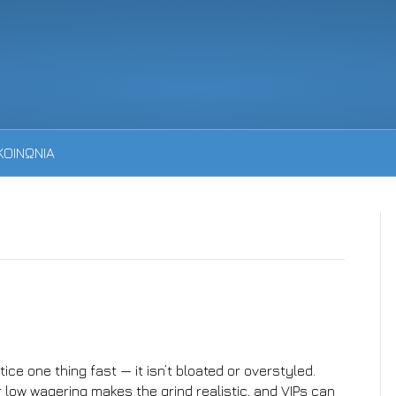
ΚΟΙΝΩΝΙΑ
ice one thing fast — it isn’t bloated or overstyled.
r low wagering makes the grind realistic, and VIPs can