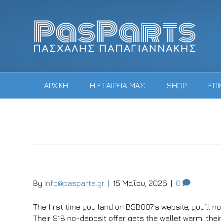
ΑΡΧΙΚΗ
Η ΕΤΑΙΡΕΙΑ ΜΑΣ
SHOP
ΕΠΙ
paradisewarriorretreat.com
Reserve Bank of Australia
By
info@pasparts.gr
|
15 Μαΐου, 2026
|
0
The first time you land on BSB007’s website, you’ll not
Their $18 no-deposit offer gets the wallet warm, thei