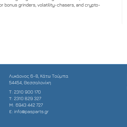
 bonus grinders, volatility-chasers, and crypto-
Λυκάονος 6-8, Κάτω Τούμπα
54454, Θεσσαλονίκη
Τ:
2310 900 170
T:
2310 829 327
Μ:
6943 442 727
E:
info@pasparts.gr