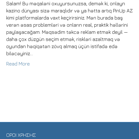
Salam! Bu məqaləni oxuyursunuzsa, demək ki, onlayn
kazino dünyası sizə maraqlıdır və ya hətta artıq PinUp AZ
kimi platformalarda vaxt keçirirsiniz. Mən burada baş
verən əsas problemləri və onların real, praktik həllərini
paylaşacağam. Məqsədim təkcə reklam etmək deyil —
daha çox düzgün seçim etmək, riskləri azaltmaq və
oyundan həqiqətən zövq almaq üçün istifadə edə
biləcəyiniz…
Read More
ΑΡΧΙΚΗ
Η ΕΤΑΙΡΙΑ ΜΑΣ
SHOP
ΕΠΙΚΟΙΝΩΝΙΑ
ΟΡΟΙ ΧΡΗΣΗΣ